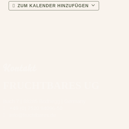
ZUM KALENDER HINZUFÜGEN
Kontakt
FRUCHTBARES UG
Buch 7 | 88285 Bodnegg | Germany
+49 (0) 7520 94096-50
info@fruchtbares.de