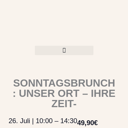
Zum
Inhalt
springen
SONNTAGSBRUNCH
: UNSER ORT – IHRE
ZEIT-
26. Juli
|
10:00
–
14:30
49,90€