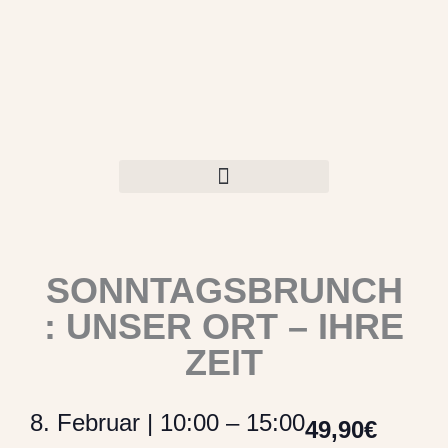
Zum
Inhalt
springen
SONNTAGSBRUNCH
: UNSER ORT – IHRE
ZEIT
8. Februar
|
10:00
–
15:00
49,90€