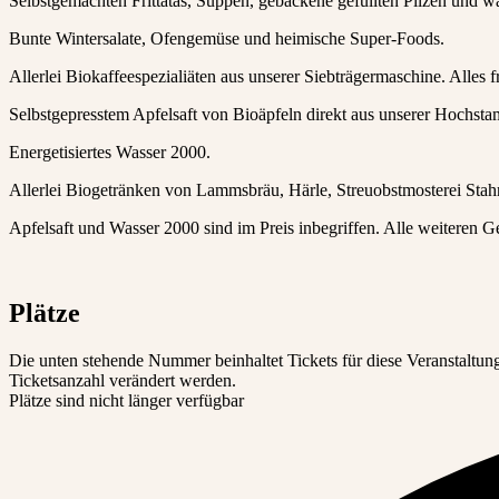
Selbstgemachten Frittatas, Suppen, gebackene gefüllten Pilzen und
Bunte Wintersalate, Ofengemüse und heimische Super-Foods.
Allerlei Biokaffeespezialiäten aus unserer Siebträgermaschine. Alles 
Selbstgepresstem Apfelsaft von Bioäpfeln direkt aus unserer Hochst
Energetisiertes Wasser 2000.
Allerlei Biogetränken von Lammsbräu, Härle, Streuobstmosterei Stahr
Apfelsaft und Wasser 2000 sind im Preis inbegriffen. Alle weiteren G
Plätze
Die unten stehende Nummer beinhaltet Tickets für diese Veranstaltu
Ticketsanzahl verändert werden.
Plätze sind nicht länger verfügbar