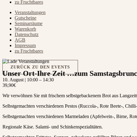
zu Fruchtbares
Veranstaltungen
Gutscheine
Seminarräume
Warenkorb
Datenschutz
AGB
Impressum
zu Fruchtbares
ZURÜCK ZU DEN EVENTS
Unser Ort-Ihre Zeit …zum Samstagsbrun
10. August
|
10:00
–
14:30
39,90€
Wir verwöhnen Sie mit frischem selbstgebackenem Brot aus Langzeitte
Selbstgemachten verschiedenen Pestos (Ruccola-, Rote Beete-, Chilli-
Selbstgemachten verschiedenen Marmeladen (Apfelwein-, Birne, Rote
Regionale Käse. Salami- und Schinkenspezialitäten.