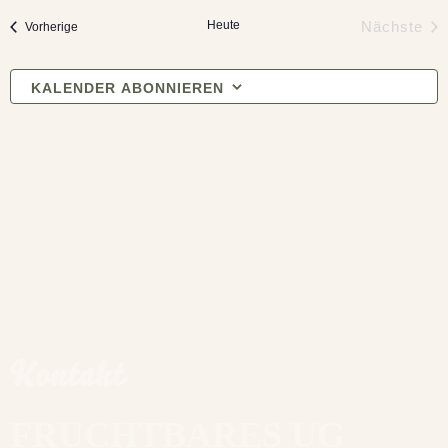
Heute
Veranstaltungen
Nächste
Vorherige
Veranst
KALENDER ABONNIEREN
Kontakt
FRUCHTBARES UG